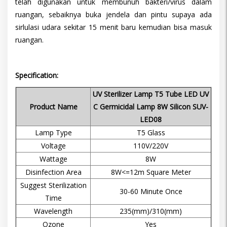
telah digunakan untuk membunuh bakteri/virus dalam
ruangan, sebaiknya buka jendela dan pintu supaya ada
sirlulasi udara sekitar 15 menit baru kemudian bisa masuk
ruangan.
Specification:
UV Sterilizer Lamp T5 Tube LED UV
Product Name
C Germicidal Lamp 8W Silicon SUV-
LED08
Lamp Type
T5 Glass
Voltage
110V/220V
Wattage
8W
Disinfection Area
8W<=12m Square Meter
Suggest Sterilization
30-60 Minute Once
Time
Wavelength
235(mm)/310(mm)
Ozone
Yes