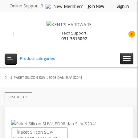
Online Support
New Member?
Join Now
Sign in
Tech Support
0
031 3815092
item(
-
Rp0.
Product categories
PAKET SILICON SUV-LED08 DAN SUV-S2041
SIDEBAR