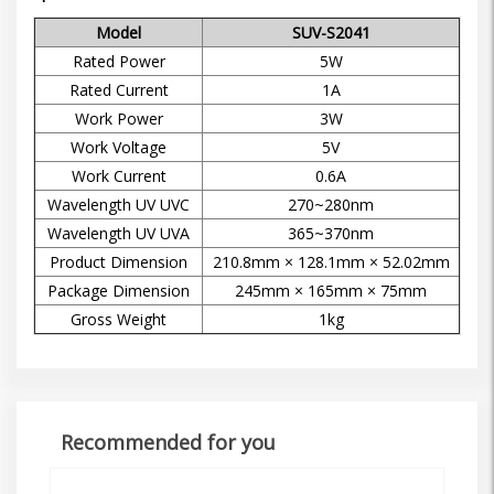
Model
SUV-S2041
Rated Power
5W
Rated Current
1A
Work Power
3W
Work Voltage
5V
Work Current
0.6A
Wavelength UV UVC
270~280nm
Wavelength UV UVA
365~370nm
Product Dimension
210.8mm × 128.1mm × 52.02mm
Package Dimension
245mm × 165mm × 75mm
Gross Weight
1kg
Recommended for you